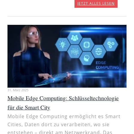
JETZT ALLES LESEN
31. März 2025
Mobile Edge Computing: Schlüsseltechnologie
für die Smart City
Mobile Edge Computing ermöglicht es Smart
Cities, Daten dort zu verarbeiten, wo sie
entstehen – direkt am Netzwerkrand. Das