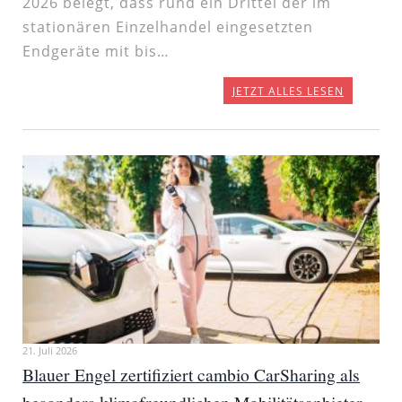
2026 belegt, dass rund ein Drittel der im
stationären Einzelhandel eingesetzten
Endgeräte mit bis…
JETZT ALLES LESEN
21. Juli 2026
Blauer Engel zertifiziert cambio CarSharing als