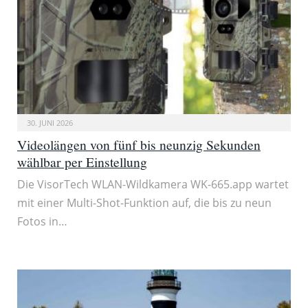
30. JUNI 2026
Videolängen von fünf bis neunzig Sekunden
wählbar per Einstellung
Die VisorTech WLAN-Wildkamera WK-665.app wartet
mit einer Multi-Shot-Funktion auf, die bis zu neun
Fotos in…