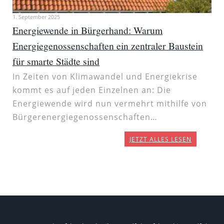
1. September 2025
Energiewende in Bürgerhand: Warum
Energiegenossenschaften ein zentraler Baustein
für smarte Städte sind
In Zeiten von Klimawandel und Energiekrise
kommt es auf jeden Einzelnen an: Die
Energiewende wird nun vermehrt mithilfe von
Bürgerenergiegenossenschaften…
JETZT ALLES LESEN