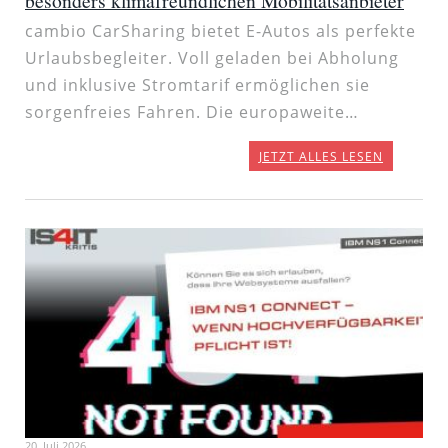
besonders klimafreundlichen Mobilitätsanbieter
cambio CarSharing bietet E-Autos als perfekte
Urlaubsbegleiter. Voll geladen bei Abholung
und inklusive Stromtarif ermöglichen sie
sorgenfreies Fahren. Die europaweite…
JETZT ALLES LESEN
20. Juli 2026