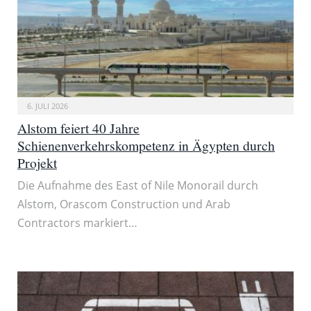
6. JULI 2026
Alstom feiert 40 Jahre
Schienenverkehrskompetenz in Ägypten durch
Projekt
Die Aufnahme des East of Nile Monorail durch
Alstom, Orascom Construction und Arab
Contractors markiert…