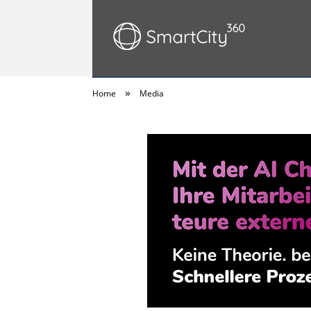
»
Home
Media
SmartCity360