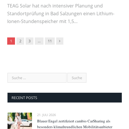
TEAG Solar hat nach intensiver Planung und
Standortprüfung in Bad Salzungen einen Lithium-
Ionen-Stundenspeicher mit 1,5…
Nachfolger
1
2
3
…
11
RECENT POSTS
21. JULI 2026
Blauer Engel zertifiziert cambio CarSharing als
besonders klimafreundlichen Mobilitätsanbieter