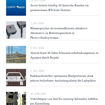
13. JULI 2026
Aveso betreut künftig 40 finnische Kunden im
gemeinsamen IFS-Joint-Venture
7. JULI 2026
Wärmespeicher als kosteneffiziente attraktive
Alternative zu Batteriespeichern in
Photovoltaiksystemen
6. JULI 2026
Alstom feiert 40 Jahre Schienenverkehrskompetenz in
Ägypten durch Projekt
3. JULI 2026
Parkhausbetreiber optimieren Budgeteinsatz dank
präzise belastbarer Auslastungsdaten für Ladeplätze
30. JUNI 2026
Videolängen von fünf bis neunzig Sekunden wählbar
per Einstellung