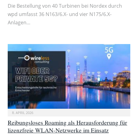
Die Bestellung von 40 Turbinen bei Nordex durch
wpd umfasst 36 N163/6.X- und vier N175/6.X-
Anlagen…
8. APRIL 2026
Reibungsloses Roaming als Herausforderung für
lizenzfreie WLAN-Netzwerke im Einsatz