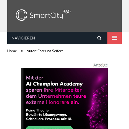
NAVIGIEREN
SmartCity360
»
Home
Autor: Caterina Seifert