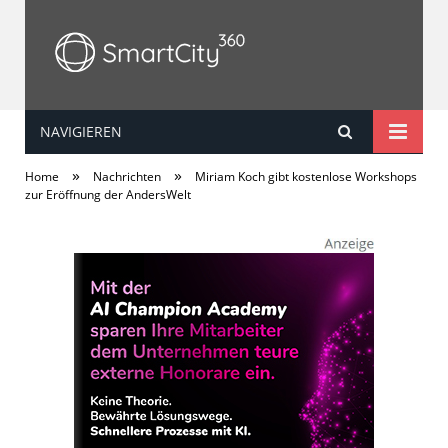
NAVIGIEREN
SmartCity360
»
»
Home
Nachrichten
Miriam Koch gibt kostenlose Workshops
zur Eröffnung der AndersWelt