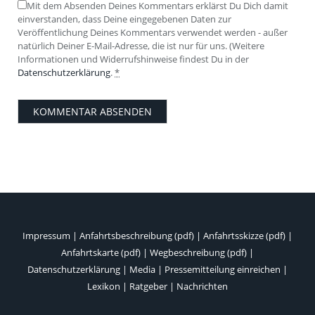
Mit dem Absenden Deines Kommentars erklärst Du Dich damit
einverstanden, dass Deine eingegebenen Daten zur
Veröffentlichung Deines Kommentars verwendet werden - außer
natürlich Deiner E-Mail-Adresse, die ist nur für uns. (Weitere
Informationen und Widerrufshinweise findest Du in der
Datenschutzerklärung
.
*
Impressum
|
Anfahrtsbeschreibung (pdf)
|
Anfahrtsskizze (pdf)
|
Anfahrtskarte (pdf)
|
Wegbeschreibung (pdf)
|
Datenschutzerklärung
|
Media
|
Pressemitteilung einreichen
|
Lexikon
|
Ratgeber
|
Nachrichten