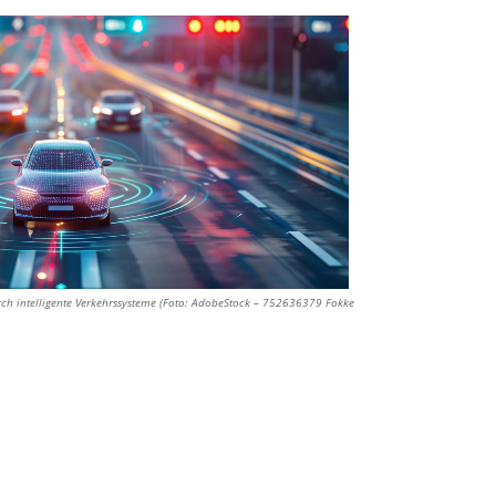
ch intelligente Verkehrssysteme (Foto: AdobeStock – 752636379 Fokke