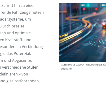
Schritt hin zu einer
ahrende Fahrzeuge nutzen
Radarsysteme, um
 Durch präzise
sen und optimale
n Kraftstoff- und
Besonders in Verbindung
gie das Potenzial,
rm und Abgasen zu
Autonomous Driving – Nachhaltigkeit dur
n verschiedene Stufen
Baarssen)
definieren – von
ändig selbstfahrenden,