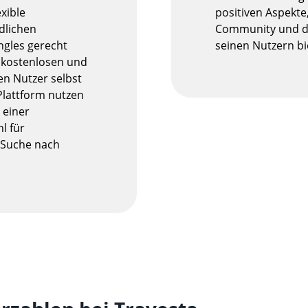
exible
positiven Aspekte
dlichen
Community und di
ngles gerecht
seinen Nutzern bi
 kostenlosen und
en Nutzer selbst
 Plattform nutzen
 einer
l für
r Suche nach