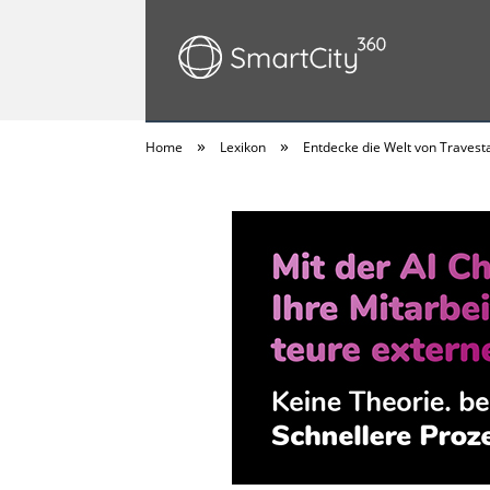
»
»
Home
Lexikon
Entdecke die Welt von Travesta
SmartCity360