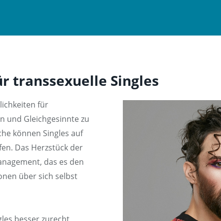
ür transsexuelle Singles
lichkeiten für
en und Gleichgesinnte zu
che können Singles auf
en. Das Herzstück der
management, das es den
onen über sich selbst
gles besser zurecht,