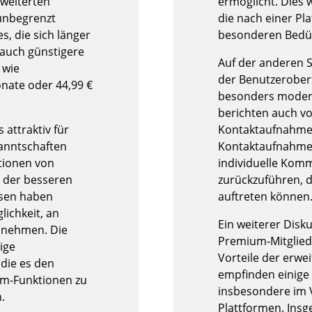
rweiterten
ermöglicht. Dies 
 unbegrenzt
die nach einer Pla
s, die sich länger
besonderen Bedürf
 auch günstigere
Auf der anderen Se
 wie
der Benutzeroberf
onate oder 44,99 €
besonders modern
berichten auch v
attraktiv für
Kontaktaufnahme,
kanntschaften
Kontaktaufnahme. 
tionen von
individuelle Kom
 der besseren
zurückzuführen, d
ssen haben
auftreten können
ichkeit, an
Ein weiterer Disku
zunehmen. Die
Premium-Mitglieds
ige
Vorteile der erwe
die es den
empfinden einige 
um-Funktionen zu
insbesondere im 
.
Plattformen. Ins