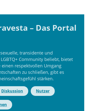
ravesta – Das Portal
ssexuelle, transidente und
er LGBTQ+ Community beliebt, bietet
ie einen respektvollen Umgang
tschaften zu schließen, gibt es
einschaftsgefühl stärken.
Diskussion
Nutzer
emen