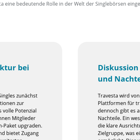
sta eine bedeutende Rolle in der Welt der Singlebörsen ein
ktur bei
Diskussion
und Nachte
Singles zunächst
Travesta wird von 
ktionen zur
Plattformen für t
volle Potenzial
dennoch gibt es 
nnen Mitglieder
Nachteile. Ein wes
um-Paket upgraden.
die klare Ausricht
nd bietet Zugang
Zielgruppe, was e