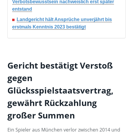
Verbotsbewusstsein nachweislich erst später
entstand
Landgericht hält Ansprüche unverjährt bis
erstmals Kenntnis 2023 bestätigt
Gericht bestätigt Verstoß
gegen
Glücksspielstaatsvertrag,
gewährt Rückzahlung
großer Summen
Ein Spieler aus München verlor zwischen 2014 und