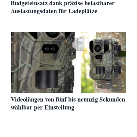
Budgeteinsatz dank präzise belastbarer
Auslastungsdaten für Ladeplätze
Videolängen von fünf bis neunzig Sekunden
wählbar per Einstellung