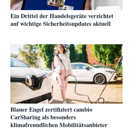
Ein Drittel der Handelsgeräte verzichtet
auf wichtige Sicherheitsupdates aktuell
Blauer Engel zertifiziert cambio
CarSharing als besonders
klimafreundlichen Mobilitätsanbieter