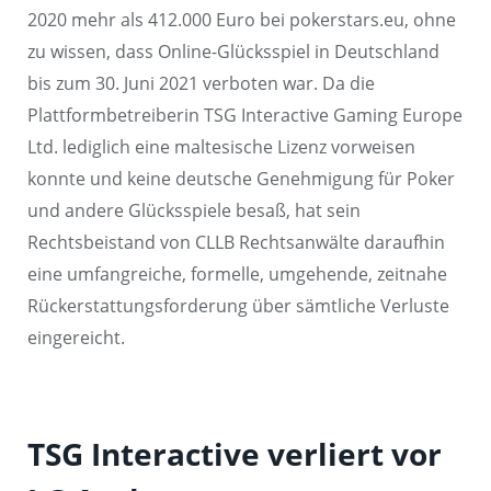
2020 mehr als 412.000 Euro bei pokerstars.eu, ohne
zu wissen, dass Online-Glücksspiel in Deutschland
bis zum 30. Juni 2021 verboten war. Da die
Plattformbetreiberin TSG Interactive Gaming Europe
Ltd. lediglich eine maltesische Lizenz vorweisen
konnte und keine deutsche Genehmigung für Poker
und andere Glücksspiele besaß, hat sein
Rechtsbeistand von CLLB Rechtsanwälte daraufhin
eine umfangreiche, formelle, umgehende, zeitnahe
Rückerstattungsforderung über sämtliche Verluste
eingereicht.
TSG Interactive verliert vor