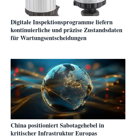
Digitale Inspektionsprogramme liefern
kontinuierliche und präzise Zustandsdaten
für Wartungsentscheidungen
China positioniert Sabotagehebel in
kritischer Infrastruktur Europas