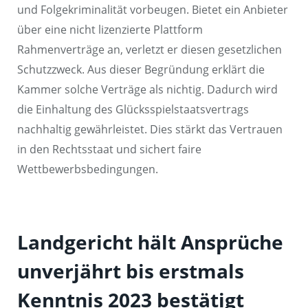
und Folgekriminalität vorbeugen. Bietet ein Anbieter
über eine nicht lizenzierte Plattform
Rahmenverträge an, verletzt er diesen gesetzlichen
Schutzzweck. Aus dieser Begründung erklärt die
Kammer solche Verträge als nichtig. Dadurch wird
die Einhaltung des Glücksspielstaatsvertrags
nachhaltig gewährleistet. Dies stärkt das Vertrauen
in den Rechtsstaat und sichert faire
Wettbewerbsbedingungen.
Landgericht hält Ansprüche
unverjährt bis erstmals
Kenntnis 2023 bestätigt