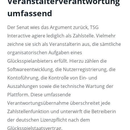
Veranstalterverantwortung
umfassend
Der Senat wies das Argument zurück, TSG
Interactive agiere lediglich als Zahlstelle. Vielmehr
zeichne sie sich als Veranstalterin aus, die sämtliche
organisatorischen Aufgaben eines
Glücksspielanbieters erfüllt. Hierzu zählen die
Softwareentwicklung, die Nutzerregistrierung, die
Kontoführung, die Kontrolle von Ein- und
Auszahlungen sowie die technische Wartung der
Plattform. Diese umfassende
Verantwortungsübernahme überschreitet jede
Zahlstellenfunktion und unterwirft die Betreiberin
der deutschen Lizenzpflicht nach dem
Glücksspielstaatsvertrag.