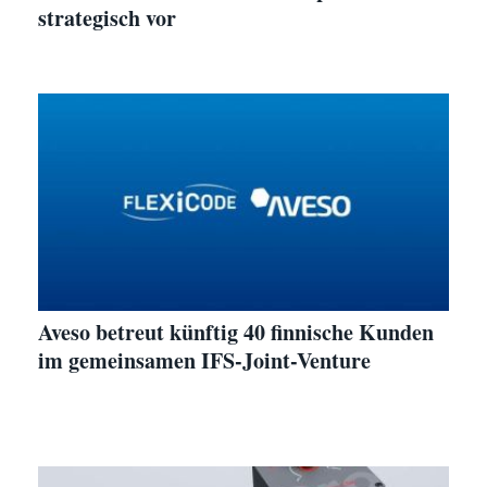
strategisch vor
Aveso betreut künftig 40 finnische Kunden
im gemeinsamen IFS-Joint-Venture