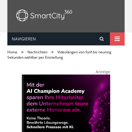
NAVIGIEREN
SmartCity360
»
»
Home
Nachrichten
Videolängen von fünf bis neunzig
Sekunden wählbar per Einstellung