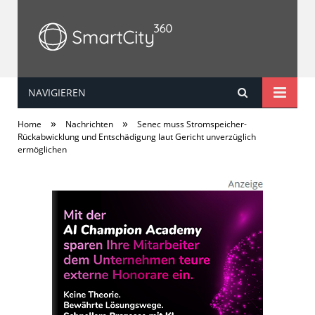
NAVIGIEREN
SmartCity360
»
»
Home
Nachrichten
Senec muss Stromspeicher-
Rückabwicklung und Entschädigung laut Gericht unverzüglich
ermöglichen