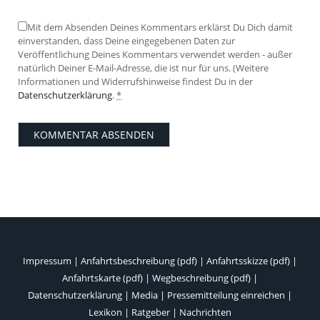
Mit dem Absenden Deines Kommentars erklärst Du Dich damit
einverstanden, dass Deine eingegebenen Daten zur
Veröffentlichung Deines Kommentars verwendet werden - außer
natürlich Deiner E-Mail-Adresse, die ist nur für uns. (Weitere
Informationen und Widerrufshinweise findest Du in der
Datenschutzerklärung
.
*
Impressum
|
Anfahrtsbeschreibung (pdf)
|
Anfahrtsskizze (pdf)
|
Anfahrtskarte (pdf)
|
Wegbeschreibung (pdf)
|
Datenschutzerklärung
|
Media
|
Pressemitteilung einreichen
|
Lexikon
|
Ratgeber
|
Nachrichten