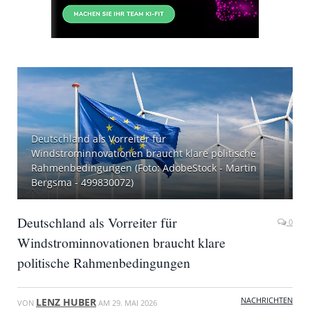
Deutschland als Vorreiter für
Windstrominnovationen braucht klare politische
Rahmenbedingungen (Foto: AdobeStock - Martin
Bergsma - 499830072)
Deutschland als Vorreiter für
0
Windstrominnovationen braucht klare
politische Rahmenbedingungen
NACHRICHTEN
LENZ HUBER
VON
AM
29. MAI 2026