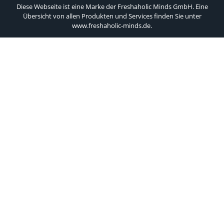
Diese Webseite ist eine Marke der Freshaholic Minds GmbH. Eine
Übersicht von allen Produkten und Services finden Sie unter
www.freshaholic-minds.de
.