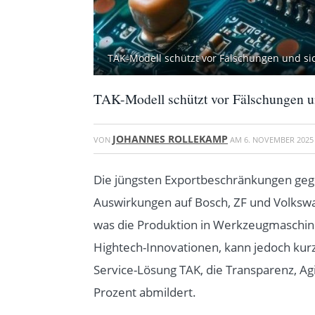
TAK-Modell schützt vor Fälschungen und sich
TAK-Modell schützt vor Fälschungen und
JOHANNES ROLLEKAMP
VON
AM
6. NOVEMBER 2025
Die jüngsten Exportbeschränkungen gege
Auswirkungen auf Bosch, ZF und Volksw
was die Produktion in Werkzeugmaschine
Hightech-Innovationen, kann jedoch kurzf
Service-Lösung TAK, die Transparenz, Agi
Prozent abmildert.