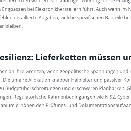
iterbereich zu wahren. Mit sofortiger Wirkung führte Pekin
n Engpässen bei Elektronikherstellern führt. Auch wenn im 
hlen detaillierte Angaben, welche spezifischen Bauteile bet
r bleiben.
 Resilienz: Lieferketten müssen 
n an ihre Grenzen, wenn geopolitische Spannungen und Ha
. Die unfaire Allokation knapper Halbleiter und passiver 
zu Budgetüberschreitungen und erschweren Planbarkeit. Glei
elangen. Regulatorische Rahmenbedingungen wie NIS2, Cyber
rmanium erhöhen den Prüfungs- und Dokumentationsaufwan