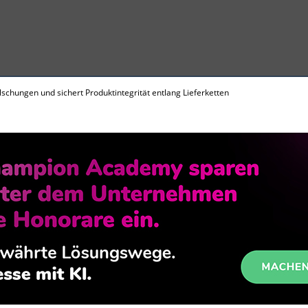
lschungen und sichert Produktintegrität entlang Lieferketten