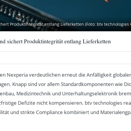
ert Produktintegrität entlang Lieferketten (Foto: btv technologie
 sichert Produktintegrität entlang Lieferketten
n Nexperia verdeutlichen erneut die Anfälligkeit globale
agen. Knapp sind vor allem Standardkomponenten wie Dio
nbau, Medizintechnik und Unterhaltungselektronik brems
ristige Defizite nicht kompensieren. btv technologies rea
lität und strikte Compliance kombiniert und Materialengpäs