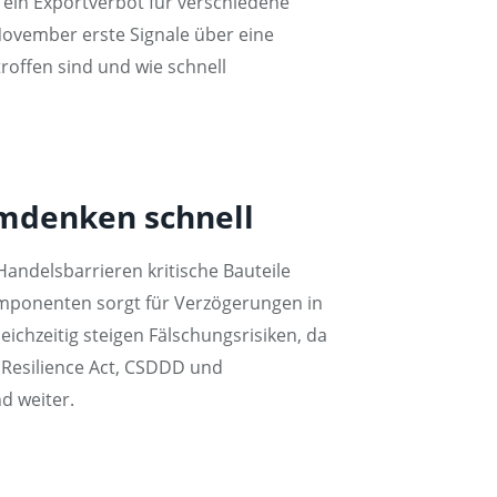
g ein Exportverbot für verschiedene
November erste Signale über eine
roffen sind und wie schnell
umdenken schnell
ndelsbarrieren kritische Bauteile
Komponenten sorgt für Verzögerungen in
chzeitig steigen Fälschungsrisiken, da
 Resilience Act, CSDDD und
d weiter.