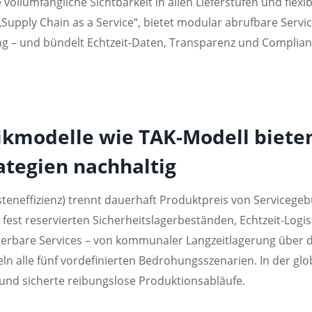
llumfängliche Sichtbarkeit in allen Lieferstufen und flexib
„Supply Chain as a Service“, bietet modular abrufbare Servic
ung – und bündelt Echtzeit-Daten, Transparenz und Compli
tikmodelle wie TAK-Modell biet
rategien nachhaltig
osteneffizienz) trennt dauerhaft Produktpreis von Servicege
 fest reservierten Sicherheitslagerbeständen, Echtzeit-Logi
ierbare Services – von kommunaler Langzeitlagerung über det
 alle fünf vordefinierten Bedrohungsszenarien. In der glob
und sicherte reibungslose Produktionsabläufe.