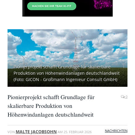
Pionierprojekt schafft Grundlage für skalierbare
Produktion von Höhenwindanlagen deutschlandweit
(Foto: GICON - Großmann Ingenieur Consult GmbH)
Pionierprojekt schafft Grundlage für
0
skalierbare Produktion von
Höhenwindanlagen deutschlandweit
NACHRICHTEN
MALTE JACOBSOHN
VON
AM
25. FEBRUAR 2026