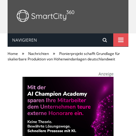
NAVIGIEREN
SmartCity360
»
»
Home
Nachrichten
Pionierprojekt schafft Grundlage für
skalierbare Produktion von Höhenwindanlagen deutschlandweit